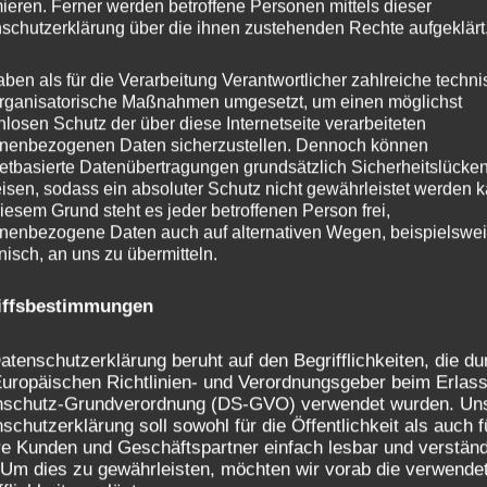
mieren. Ferner werden betroffene Personen mittels dieser
schutzerklärung über die ihnen zustehenden Rechte aufgeklärt
aben als für die Verarbeitung Verantwortlicher zahlreiche techn
rganisatorische Maßnahmen umgesetzt, um einen möglichst
Nächster Beitrag
nlosen Schutz der über diese Internetseite verarbeiteten
nenbezogenen Daten sicherzustellen. Dennoch können
netbasierte Datenübertragungen grundsätzlich Sicherheitslücke
isen, sodass ein absoluter Schutz nicht gewährleistet werden k
iesem Grund steht es jeder betroffenen Person frei,
nenbezogene Daten auch auf alternativen Wegen, beispielswe
onisch, an uns zu übermitteln.
iffsbestimmungen
atenschutzerklärung beruht auf den Begrifflichkeiten, die du
uropäischen Richtlinien- und Verordnungsgeber beim Erlass
nschutz-Grundverordnung (DS-GVO) verwendet wurden. Un
schutzerklärung soll sowohl für die Öffentlichkeit als auch f
e Kunden und Geschäftspartner einfach lesbar und verständ
 Um dies zu gewährleisten, möchten wir vorab die verwende