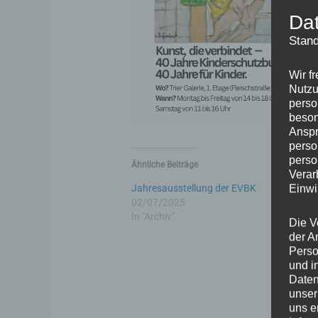
Da
Stand
Wir f
Nutzu
perso
beson
Anspr
perso
perso
Ähnliche Beiträge
Verar
Jahresausstellung der EVBK
Radiobeit
Einwi
02/07/2025
in SWR Ku
In "Archiv"
von Nicol
Die V
Beitragss
der A
24/08/2
Perso
In "Archiv
und i
Daten
unser
uns e