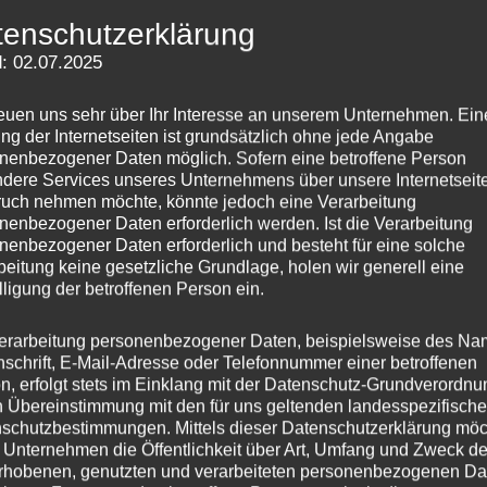
tenschutzerklärung
: 02.07.2025
reuen uns sehr über Ihr Interesse an unserem Unternehmen. Ein
ng der Internetseiten ist grundsätzlich ohne jede Angabe
nenbezogener Daten möglich. Sofern eine betroffene Person
dere Services unseres Unternehmens über unsere Internetseite
uch nehmen möchte, könnte jedoch eine Verarbeitung
nenbezogener Daten erforderlich werden. Ist die Verarbeitung
nenbezogener Daten erforderlich und besteht für eine solche
beitung keine gesetzliche Grundlage, holen wir generell eine
rag zur Ausstellung
Jahresausstellung Beda
lligung der betroffenen Person ein.
ltur (SWR2) 13.8.
25/01/2025
e Mertes auf der
In "Archiv"
erarbeitung personenbezogener Daten, beispielsweise des Na
eite!
nschrift, E-Mail-Adresse oder Telefonnummer einer betroffenen
025
n, erfolgt stets im Einklang mit der Datenschutz-Grundverordnu
"
n Übereinstimmung mit den für uns geltenden landesspezifisch
schutzbestimmungen. Mittels dieser Datenschutzerklärung mö
 Unternehmen die Öffentlichkeit über Art, Umfang und Zweck de
rhobenen, genutzten und verarbeiteten personenbezogenen Da