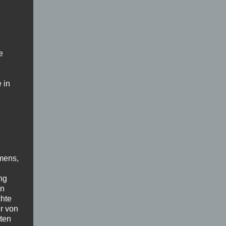
e
 in
mens,
ng
en
chte
r von
ten