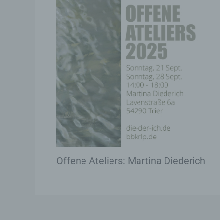
b)
Be
na
Ve
c)
Ve
au
Zu
da
An
Offene Ateliers: Martina Diederich
Ve
ei
Ve
d)