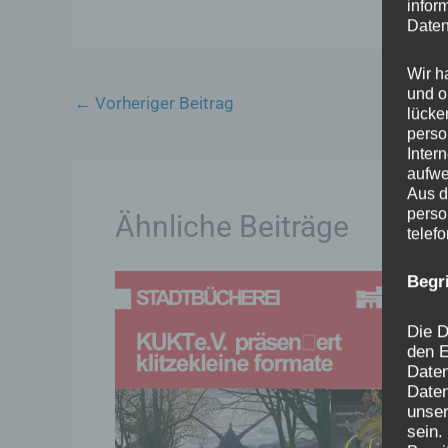
infor
Daten
Wir h
und o
←
Vorheriger Beitrag
lücke
perso
Inter
aufwe
Aus d
perso
Ähnliche Beiträge
telef
Begr
Die D
den E
Date
Daten
unser
sein.