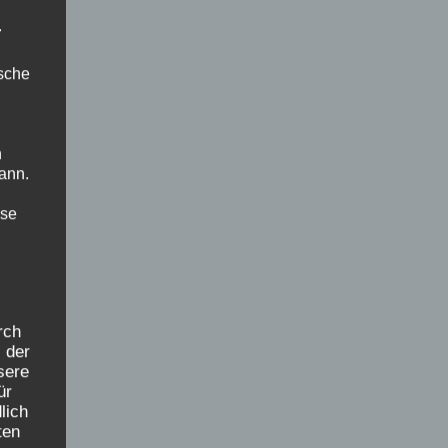
.
ische
→
n
ann.
ise
rch
 der
sere
ür
lich
ten