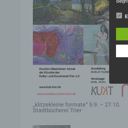
Begri
Wir v
E
folge
a)
Pe
id
„b
na
mi
Ke
ei
ph
„klitzekleine formate“ 5.9. – 27.10.
wi
Stadtbücherei Trier
na