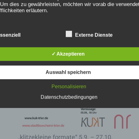
 Um dies zu gewährleisten, möchten wir vorab die verwende
fflichkeiten erläutern.
erwenden in dieser Datenschutzerklärung unter anderem die
nden Begriffe:
ssenziell
Externe Dienste
✓ Akzeptieren
 personenbezogene Daten
Auswahl speichern
rsonenbezogene Daten sind alle Informationen, die sich auf 
entifizierte oder identifizierbare natürliche Person (im Folge
Personalisieren
etroffene Person") beziehen. Als identifizierbar wird eine
türliche Person angesehen, die direkt oder indirekt, insbeso
Datenschutzbedingungen
ttels Zuordnung zu einer Kennung wie einem Namen, zu ein
nnnummer, zu Standortdaten, zu einer Online-Kennung oder
nem oder mehreren besonderen Merkmalen, die Ausdruck de
ysischen, physiologischen, genetischen, psychischen,
rtschaftlichen, kulturellen oder sozialen Identität dieser
türlichen Person sind, identifiziert werden kann.
„klitzekleine formate“ 5.9. – 27.10.