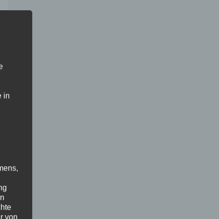
e
 in
mens,
ng
en
chte
r von