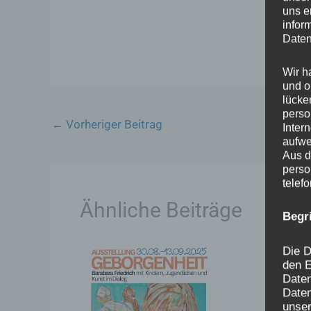
uns e
infor
Daten
Wir h
und o
lücke
perso
←
Vorheriger Beitrag
Inter
aufwe
Aus d
perso
telef
Ähnliche Beiträge
Begr
Die D
den E
Date
Daten
unser