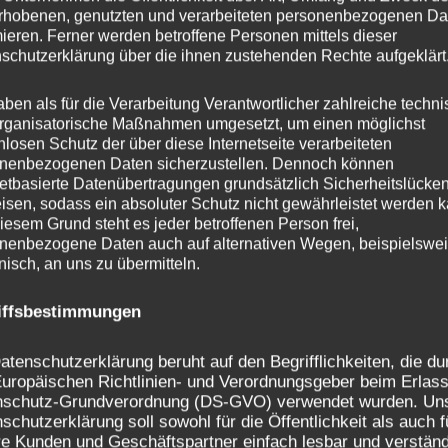
rhobenen, genutzten und verarbeiteten personenbezogenen Da
mieren. Ferner werden betroffene Personen mittels dieser
schutzerklärung über die ihnen zustehenden Rechte aufgeklärt
aben als für die Verarbeitung Verantwortlicher zahlreiche techn
rganisatorische Maßnahmen umgesetzt, um einen möglichst
nlosen Schutz der über diese Internetseite verarbeiteten
nenbezogenen Daten sicherzustellen. Dennoch können
Nächster Beitrag
netbasierte Datenübertragungen grundsätzlich Sicherheitslücke
isen, sodass ein absoluter Schutz nicht gewährleistet werden k
iesem Grund steht es jeder betroffenen Person frei,
nenbezogene Daten auch auf alternativen Wegen, beispielswe
onisch, an uns zu übermitteln.
iffsbestimmungen
atenschutzerklärung beruht auf den Begrifflichkeiten, die du
uropäischen Richtlinien- und Verordnungsgeber beim Erlass
nschutz-Grundverordnung (DS-GVO) verwendet wurden. Un
schutzerklärung soll sowohl für die Öffentlichkeit als auch f
e Kunden und Geschäftspartner einfach lesbar und verständ