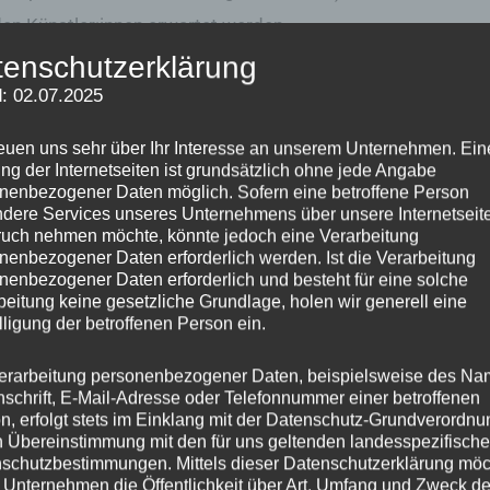
en Künstler:innen erwartet werden.
tenschutzerklärung
iner Breuer: „Die Gesellschaft für Bildende
: 02.07.2025
erkenswerten Schatz: äußerst erfahrene
reuen uns sehr über Ihr Interesse an unserem Unternehmen. Ein
Arbeiten immer wieder überraschen. Ich freue
ng der Internetseiten ist grundsätzlich ohne jede Angabe
kt des Salons stehen.“
nenbezogener Daten möglich. Sofern eine betroffene Person
dere Services unseres Unternehmens über unsere Internetseite
uch nehmen möchte, könnte jedoch eine Verarbeitung
mal10-Kunstsalon, Sonntag, 14.11.21, 15 Uhr,
nenbezogener Daten erforderlich werden. Ist die Verarbeitung
nenbezogener Daten erforderlich und besteht für eine solche
beitung keine gesetzliche Grundlage, holen wir generell eine
lligung der betroffenen Person ein.
erarbeitung personenbezogener Daten, beispielsweise des Na
nschrift, E-Mail-Adresse oder Telefonnummer einer betroffenen
n der Kunsthalle
Ausstellung „Fenster zur
n, erfolgt stets im Einklang mit der Datenschutz-Grundverordnu
Eifel“ des Kunstkreises Beda
n Übereinstimmung mit den für uns geltenden landesspezifisch
025
25/06/2025
schutzbestimmungen. Mittels dieser Datenschutzerklärung mö
"
In "Archiv"
 Unternehmen die Öffentlichkeit über Art, Umfang und Zweck de