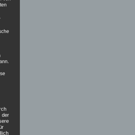
ten
.
ische
→
n
ann.
ise
rch
 der
sere
ür
lich