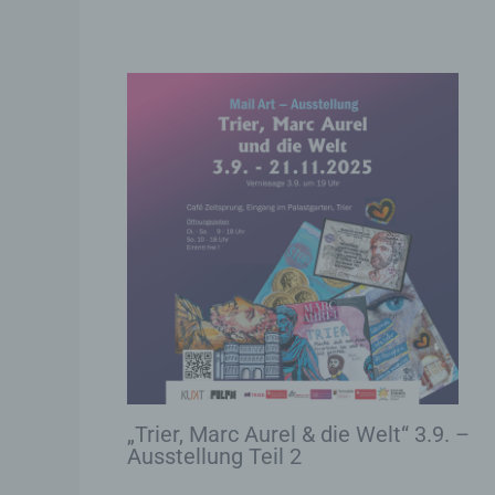
b)
Be
na
Ve
c)
Ve
au
Zu
da
An
Ve
ei
„Trier, Marc Aurel & die Welt“ 3.9. –
Ve
Ausstellung Teil 2