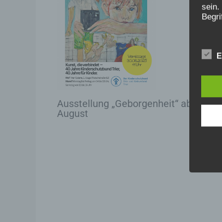
sein.
Begri
Wir v
folge
E
a)
Ausstellung „Geborgenheit“ ab 30.
August
Pe
id
„b
na
mi
Ke
ei
ph
wi
na